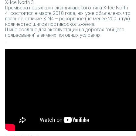
X-Ice North 3.
Премьера новых шин скандинавского типа X-Ice North
4 состоится в марте 2018 года, но уже объявлено, что
главное отличие XIN4 – рекордное (не менее 200 штук)
количество шипов противоскольжения.
Шина создана для эксплуатации на дорогах "общего
пользования" в зимних погодных условиях.
.